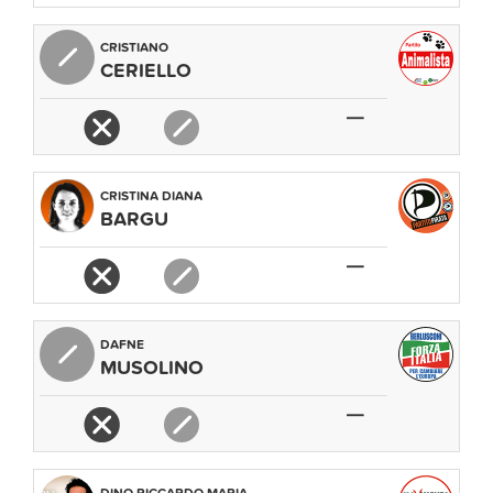
CRISTIANO
CERIELLO
—
CRISTINA DIANA
BARGU
—
DAFNE
MUSOLINO
—
DINO RICCARDO MARIA