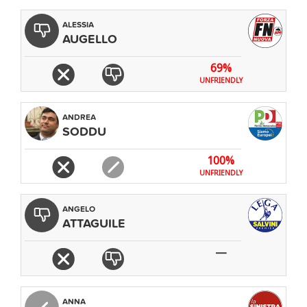
ALESSIA
AUGELLO
69%
UNFRIENDLY
ANDREA
SODDU
100%
UNFRIENDLY
ANGELO
ATTAGUILE
—
ANNA