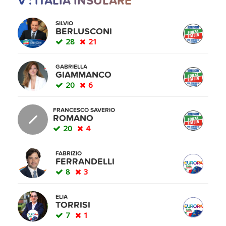
V : ITALIA INSULARE
SILVIO
BERLUSCONI
28
21
GABRIELLA
GIAMMANCO
20
6
FRANCESCO SAVERIO
ROMANO
20
4
FABRIZIO
FERRANDELLI
8
3
ELIA
TORRISI
7
1