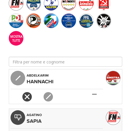
MOSTRA
TUTTI
ABDELKARIM
TO /
NOME
ZIONE
HANNACHI
E
COGNOME
—
ADESIONE
PIATTAFORMA
APPROVATO
AGATINO
SAPIA
FATTORE