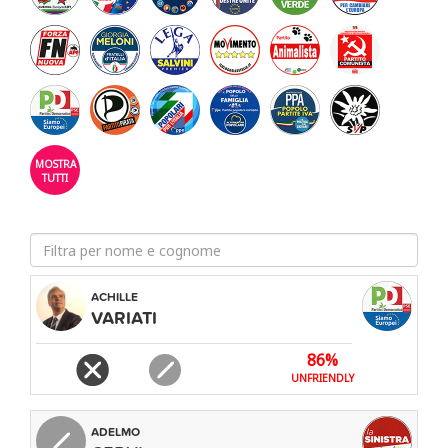
MOSTRA
TUTTI
ACHILLE
TO /
NOME
ZIONE
VARIATI
E
COGNOME
86%
UNFRIENDLY
ADESIONE
PIATTAFORMA
APPROVATO
ADELMO