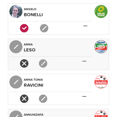
ANGELO
BONELLI
—
ANNA
LESO
—
ANNA TONIA
RAVICINI
—
ANNUNZIATA