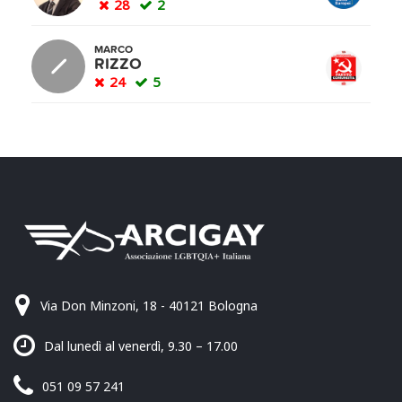
28
2
MARCO
RIZZO
24
5
Via Don Minzoni, 18 - 40121 Bologna
Dal lunedì al venerdì, 9.30 – 17.00
051 09 57 241