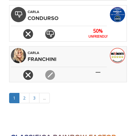
CARLA
CONDURSO
50%
UNFRIENDLY
CARLA
FRANCHINI
—
1
2
3
...