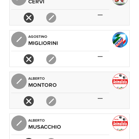
CERVI
FATTORE
—
RAINBOW
AGOSTINO
MIGLIORINI
—
ALBERTO
MONTORO
—
ALBERTO
MUSACCHIO