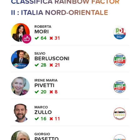
CLASSIFICA RAINBOW FACTOR
II : ITALIA NORD-ORIENTALE
ROBERTA
MORI
64
31
SILVIO
BERLUSCONI
28
21
IRENE MARIA
PIVETTI
20
8
MARCO
ZULLO
16
11
GIORGIO
PASETTO