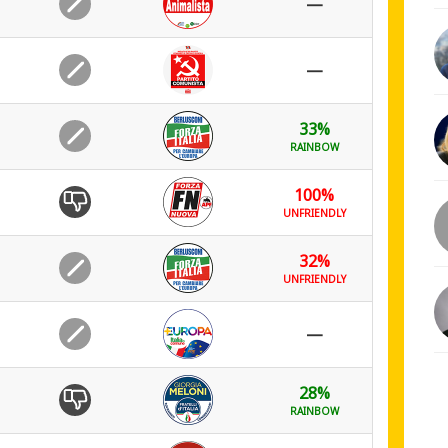
—
—
33%
RAINBOW
100%
UNFRIENDLY
32%
UNFRIENDLY
—
28%
RAINBOW