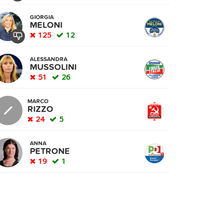
GIORGIA
MELONI
125
12
ALESSANDRA
MUSSOLINI
51
26
MARCO
RIZZO
24
5
ANNA
PETRONE
19
1