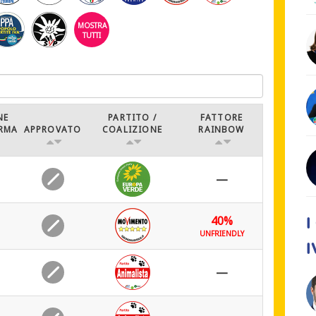
MOSTRA
TUTTI
NE
PARTITO /
FATTORE
RMA
APPROVATO
COALIZIONE
RAINBOW
—
40%
I
UNFRIENDLY
I
—