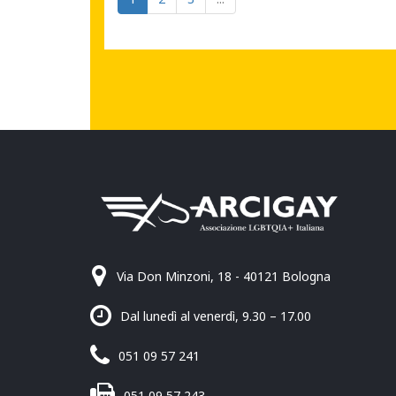
Via Don Minzoni, 18 - 40121 Bologna
Dal lunedì al venerdì, 9.30 – 17.00
051 09 57 241
051 09 57 243