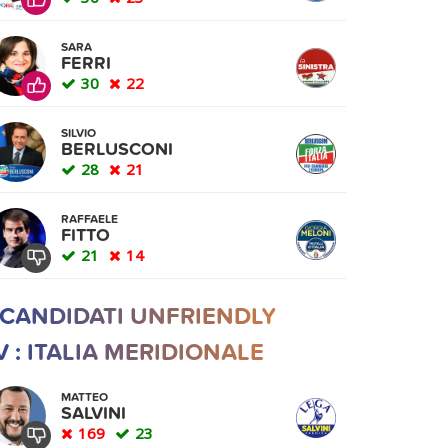
SARA
FERRI
30
22
SILVIO
BERLUSCONI
28
21
RAFFAELE
FITTO
21
14
 CANDIDATI UNFRIENDLY
V : ITALIA MERIDIONALE
MATTEO
SALVINI
169
23