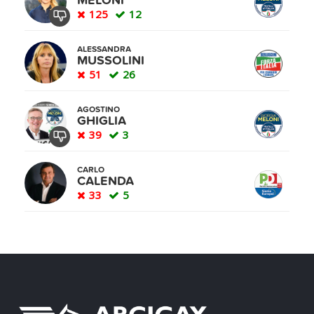
MELONI
125
12
ALESSANDRA
MUSSOLINI
51
26
AGOSTINO
GHIGLIA
39
3
CARLO
CALENDA
33
5