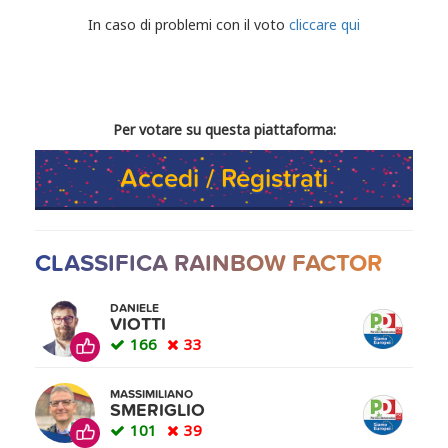
CONDIVIDI IL TUO VOTO
In caso di problemi con il voto
cliccare qui
Per votare su questa piattaforma:
Accedi / Registrati
CLASSIFICA RAINBOW FACTOR
DANIELE
VIOTTI
166
33
MASSIMILIANO
SMERIGLIO
101
39