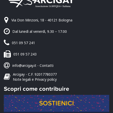
Via Don Minzoni, 18 - 40121 Bologna
Dal lunedì al venerdì, 9.30 – 17.00
051 09 57 241
051 09 57 243
info@arcigay.it
-
Contatti
Arcigay - C.F. 92017780377
Note legali e Privacy policy
Scopri come contribuire
SOSTIENICI