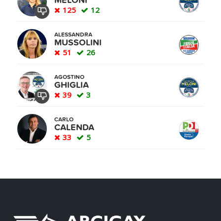
MELONI
125
12
ALESSANDRA
MUSSOLINI
51
26
AGOSTINO
GHIGLIA
39
3
CARLO
CALENDA
33
5