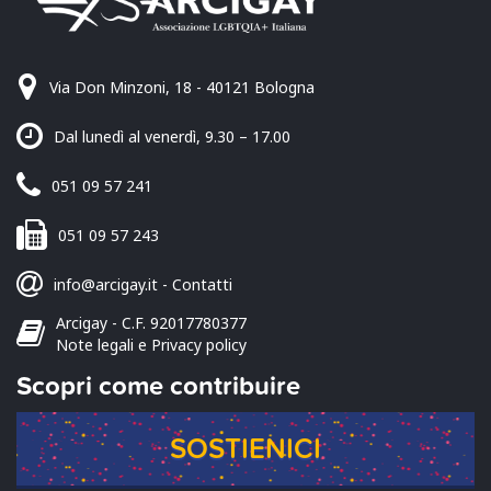
Via Don Minzoni, 18 - 40121 Bologna
Dal lunedì al venerdì, 9.30 – 17.00
051 09 57 241
051 09 57 243
info@arcigay.it
-
Contatti
Arcigay - C.F. 92017780377
Note legali e Privacy policy
Scopri come contribuire
SOSTIENICI