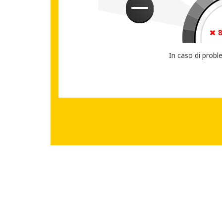
CONDIVIDI IL T
In caso di probl