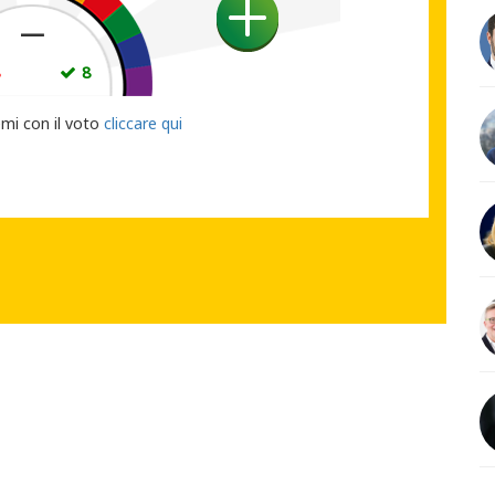
—
8
8
UO VOTO
emi con il voto
cliccare qui