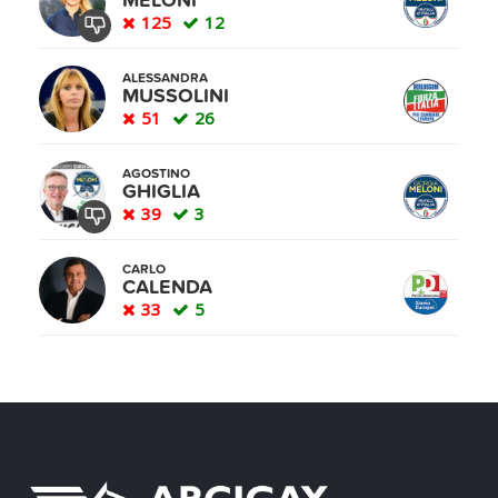
MELONI
125
12
ALESSANDRA
MUSSOLINI
51
26
AGOSTINO
GHIGLIA
39
3
CARLO
CALENDA
33
5