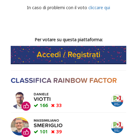
CONDIVIDI IL TUO VOTO
In caso di problemi con il voto
cliccare qui
Per votare su questa piattaforma:
Accedi / Registrati
CLASSIFICA RAINBOW FACTOR
DANIELE
VIOTTI
166
33
MASSIMILIANO
SMERIGLIO
101
39