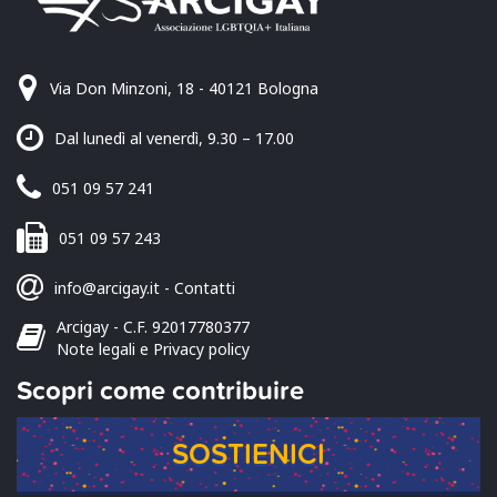
Via Don Minzoni, 18 - 40121 Bologna
Dal lunedì al venerdì, 9.30 – 17.00
051 09 57 241
051 09 57 243
info@arcigay.it
-
Contatti
Arcigay - C.F. 92017780377
Note legali e Privacy policy
Scopri come contribuire
SOSTIENICI