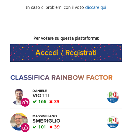
CONDIVIDI IL TUO VOTO
In caso di problemi con il voto
cliccare qui
Per votare su questa piattaforma:
Accedi / Registrati
CLASSIFICA RAINBOW FACTOR
DANIELE
VIOTTI
166
33
MASSIMILIANO
SMERIGLIO
101
39