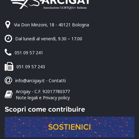
Via Don Minzoni, 18 - 40121 Bologna
Dal lunedì al venerdì, 9.30 – 17.00
051 09 57 241
051 09 57 243
info@arcigay.it
-
Contatti
Arcigay - C.F. 92017780377
Note legali e Privacy policy
Scopri come contribuire
SOSTIENICI