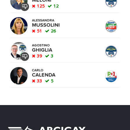
MELONI
125
12
ALESSANDRA
MUSSOLINI
51
26
AGOSTINO
GHIGLIA
39
3
CARLO
CALENDA
33
5