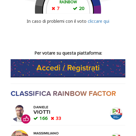
RAINBOW
7
20
CONDIVIDI IL TUO VOTO
In caso di problemi con il voto
cliccare qui
Per votare su questa piattaforma:
Accedi / Registrati
CLASSIFICA RAINBOW FACTOR
DANIELE
VIOTTI
166
33
MASSIMILIANO