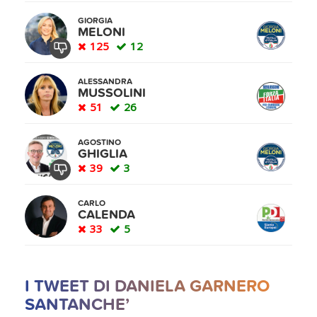
GIORGIA
MELONI
125
12
ALESSANDRA
MUSSOLINI
51
26
AGOSTINO
GHIGLIA
39
3
CARLO
CALENDA
33
5
I TWEET DI DANIELA GARNERO
SANTANCHE’