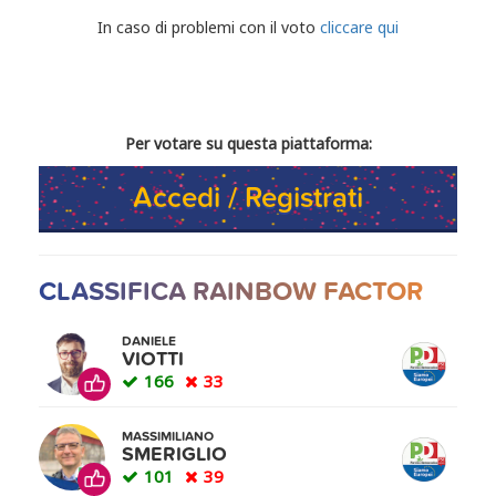
CONDIVIDI IL TUO VOTO
In caso di problemi con il voto
cliccare qui
Per votare su questa piattaforma:
Accedi / Registrati
CLASSIFICA RAINBOW FACTOR
DANIELE
VIOTTI
166
33
MASSIMILIANO
SMERIGLIO
101
39