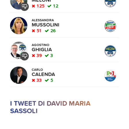
MELONI
125
12
ALESSANDRA
MUSSOLINI
51
26
AGOSTINO
GHIGLIA
39
3
CARLO
CALENDA
33
5
I TWEET DI DAVID MARIA
SASSOLI