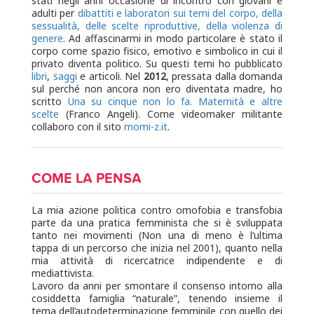
stati negli anni occasione di incontro con giovani e
adulti per
dibattiti e laboratori sui temi del corpo, della
sessualità, delle scelte riproduttive, della violenza di
genere
. Ad affascinarmi in modo particolare è stato il
corpo come spazio fisico, emotivo e simbolico in cui il
privato diventa politico. Su questi temi ho pubblicato
libri
,
saggi
e articoli. Nel
2012
, pressata dalla domanda
sul perché non ancora non ero diventata madre, ho
scritto
Una su cinque non lo fa. Maternità e altre
scelte
(Franco Angeli). Come videomaker militante
collaboro con il sito
momi-z.it
.
COME LA PENSA
La mia azione politica contro omofobia e transfobia
parte da una pratica femminista che si è sviluppata
tanto nei movimenti (Non una di meno è l’ultima
tappa di un percorso che inizia nel 2001), quanto nella
mia attività di ricercatrice indipendente e di
mediattivista.
Lavoro da anni per smontare il consenso intorno alla
cosiddetta famiglia “naturale”, tenendo insieme il
tema dell’autodeterminazione femminile con quello dei