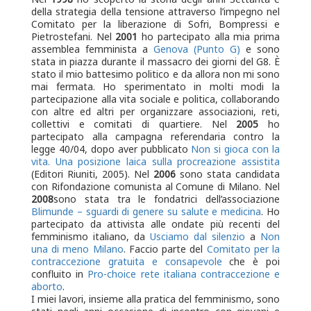
della strategia della tensione attraverso l’impegno nel
Comitato per la liberazione di Sofri, Bompressi e
Pietrostefani. Nel
2001
ho partecipato alla mia prima
assemblea femminista a
Genova (Punto G)
e sono
stata in piazza durante il massacro dei giorni del G8. È
stato il mio battesimo politico e da allora non mi sono
mai fermata. Ho sperimentato in molti modi la
partecipazione alla vita sociale e politica, collaborando
con altre ed altri per organizzare associazioni, reti,
collettivi e comitati di quartiere. Nel
2005
ho
partecipato alla campagna referendaria contro la
legge 40/04, dopo aver pubblicato
Non si gioca con la
vita. Una posizione laica sulla procreazione assistita
(Editori Riuniti, 2005). Nel
2006
sono stata candidata
con Rifondazione comunista al Comune di Milano. Nel
2008
sono stata tra le fondatrici dell’associazione
Blimunde – sguardi di genere su salute e medicina
. Ho
partecipato da attivista alle ondate più recenti del
femminismo italiano, da
Usciamo dal silenzio
a
Non
una di meno Milano
. Faccio parte del
Comitato per la
contraccezione gratuita e consapevole
che è poi
confluito in
Pro-choice rete italiana contraccezione e
aborto
.
I miei lavori, insieme alla pratica del femminismo, sono