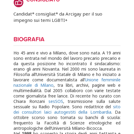
CONSIGLIATO
Candidat* consigliat* da Arcigay per il suo
impegno sui temi LGBTI+
BIOGRAFIA
Ho 45 anni e vivo a Milano, dove sono nata. A 19 anni
sono entrata nel mondo del lavoro precario precario e
da questa posizione ho incontrato il sindacalismo:
erano gli anni Novanta. Nel 2000 mi sono laureata in
Filosofia all’Università Statale di Milano e ho iniziato a
lavorare come documentalista all’
Unione femminile
nazionale di Milano
, tra libri, archivi, pagine web e
multimedialità. Dal 2005 collaboro con varie testate
come giornalista free lance. Di recente ho curato con
Chiara Ronzani
sesSOS
,
trasmissione sulla salute
sessuale su Radio Popolare. Sono redattrice del
sito
dei consultori laici autogestiti della Lombardia
. Da
ottobre scorso sono tornata su banchi di scuola:
frequento la Facoltà di Scienze etnologiche ed
antropologiche dell’Università Milano-Bicocca.
Nel
1998
ho scoperto la storia degli anni Settanta e