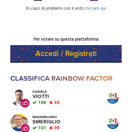
CONDIVIDI IL TUO VOTO
In caso di problemi con il voto
cliccare qui
Per votare su questa piattaforma:
Accedi / Registrati
CLASSIFICA RAINBOW FACTOR
DANIELE
VIOTTI
166
33
MASSIMILIANO
SMERIGLIO
101
39