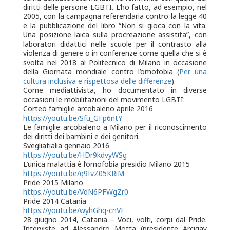
diritti delle persone LGBTI. L’ho fatto, ad esempio, nel
2005, con la campagna referendaria contro la legge 40
e la pubblicazione del libro “Non si gioca con la vita.
Una posizione laica sulla procreazione assistita”, con
laboratori didattici nelle scuole per il contrasto alla
violenza di genere o in conferenze come quella che si è
svolta nel 2018 al Politecnico di Milano in occasione
della Giornata mondiale contro l’omofobia (
Per una
cultura inclusiva e rispettosa delle differenze
).
Come mediattivista, ho documentato in diverse
occasioni le mobilitazioni del movimento LGBTI:
Corteo famiglie arcobaleno aprile 2016
https://youtu.be/Sfu_GFp6ntY
Le famiglie arcobaleno a Milano per il riconoscimento
dei diritti dei bambini e dei genitori.
Svegliatialia gennaio 2016
https://youtu.be/HDr9kdvyWSg
L’unica malattia è l’omofobia presidio Milano 2015
https://youtu.be/q9IvZ05KRiM
Pride 2015 Milano
https://
youtu.be/VdN6PFWgZr0
Pride 2014 Catania
https://youtu.be/wyhGhq-cnVE
28 giugno 2014, Catania – Voci, volti, corpi dal Pride.
Interviste ad Alessandro Motta (presidente Arcigay