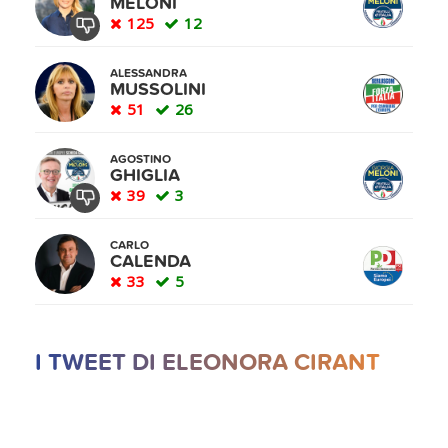
MELONI
125
12
ALESSANDRA
MUSSOLINI
51
26
AGOSTINO
GHIGLIA
39
3
CARLO
CALENDA
33
5
I TWEET DI ELEONORA CIRANT