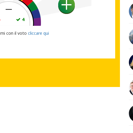
—
4
4
UO VOTO
emi con il voto
cliccare qui