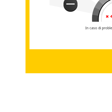
CONDIVIDI IL T
In caso di probl