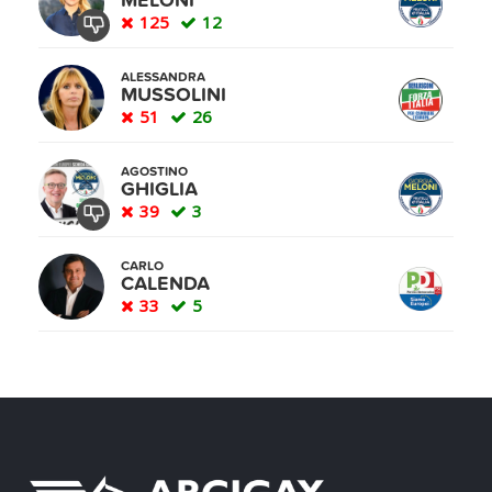
MELONI
125
12
ALESSANDRA
MUSSOLINI
51
26
AGOSTINO
GHIGLIA
39
3
CARLO
CALENDA
33
5