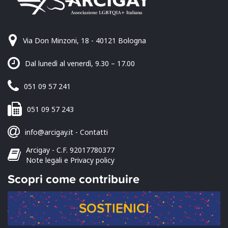
Via Don Minzoni, 18 - 40121 Bologna
Dal lunedì al venerdì, 9.30 – 17.00
051 09 57 241
051 09 57 243
info@arcigay.it
-
Contatti
Arcigay - C.F. 92017780377
Note legali e Privacy policy
Scopri come contribuire
SOSTIENICI