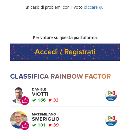
CONDIVIDI IL TUO VOTO
In caso di problemi con il voto
cliccare qui
Per votare su questa piattaforma:
Accedi / Registrati
CLASSIFICA RAINBOW FACTOR
DANIELE
VIOTTI
166
33
MASSIMILIANO
SMERIGLIO
101
39