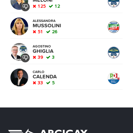
MELONI
125
12
ALESSANDRA
MUSSOLINI
51
26
AGOSTINO
GHIGLIA
39
3
CARLO
CALENDA
33
5