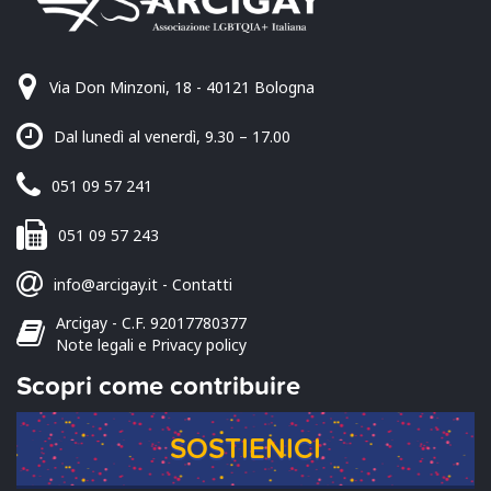
Via Don Minzoni, 18 - 40121 Bologna
Dal lunedì al venerdì, 9.30 – 17.00
051 09 57 241
051 09 57 243
info@arcigay.it
-
Contatti
Arcigay - C.F. 92017780377
Note legali e Privacy policy
Scopri come contribuire
SOSTIENICI