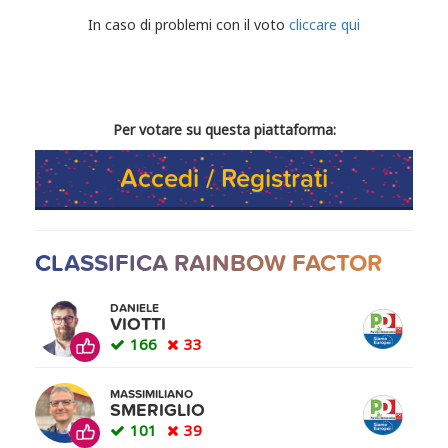
CONDIVIDI IL TUO VOTO
In caso di problemi con il voto
cliccare qui
Per votare su questa piattaforma:
Accedi / Registrati
CLASSIFICA RAINBOW FACTOR
DANIELE
VIOTTI
166
33
MASSIMILIANO
SMERIGLIO
101
39