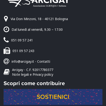
Via Don Minzoni, 18 - 40121 Bologna
Dal lunedì al venerdì, 9.30 – 17.00
051 09 57 241
051 09 57 243
info@arcigay.it
-
Contatti
Arcigay - C.F. 92017780377
Note legali e Privacy policy
Scopri come contribuire
SOSTIENICI