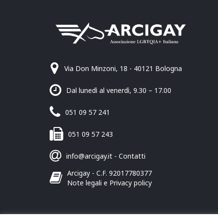
Via Don Minzoni, 18 - 40121 Bologna
Dal lunedì al venerdì, 9.30 – 17.00
051 09 57 241
051 09 57 243
info@arcigay.it
-
Contatti
Arcigay - C.F. 92017780377
Note legali e Privacy policy