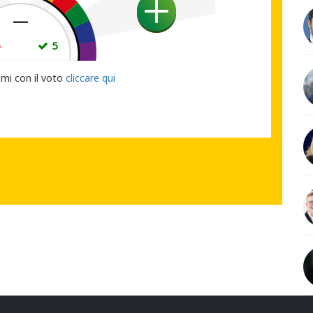
—
5
5
UO VOTO
emi con il voto
cliccare qui