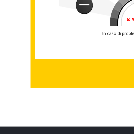
CONDIVIDI IL T
In caso di probl