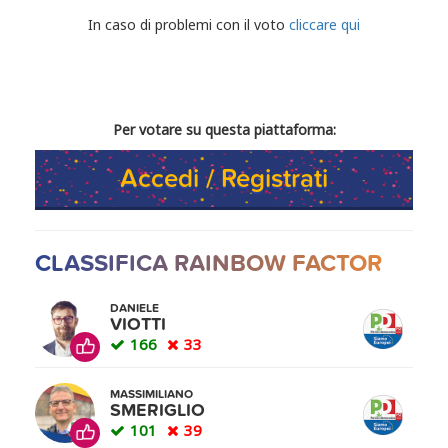
CONDIVIDI IL TUO VOTO
In caso di problemi con il voto
cliccare qui
Per votare su questa piattaforma:
Accedi / Registrati
CLASSIFICA RAINBOW FACTOR
DANIELE
VIOTTI
166
33
MASSIMILIANO
SMERIGLIO
101
39