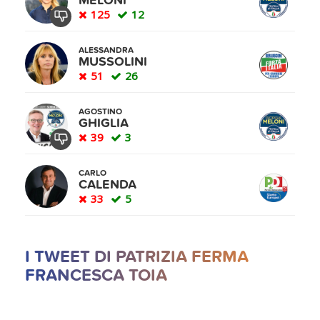
MELONI
125
12
ALESSANDRA
MUSSOLINI
51
26
AGOSTINO
GHIGLIA
39
3
CARLO
CALENDA
33
5
I TWEET DI PATRIZIA FERMA
FRANCESCA TOIA