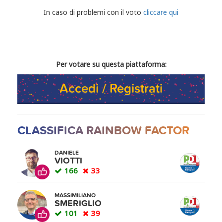
CONDIVIDI IL TUO VOTO
In caso di problemi con il voto
cliccare qui
Per votare su questa piattaforma:
Accedi / Registrati
CLASSIFICA RAINBOW FACTOR
DANIELE
VIOTTI
166
33
MASSIMILIANO
SMERIGLIO
101
39