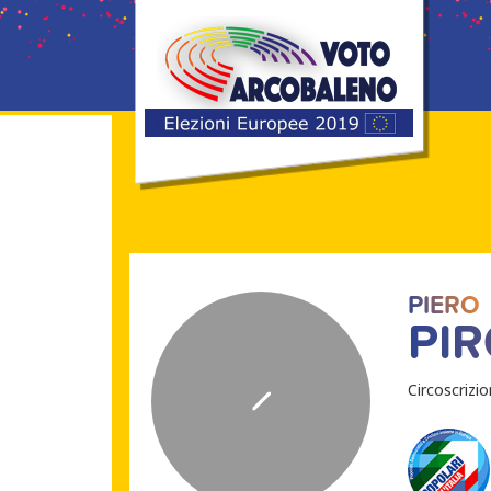
PIERO
PI
Circoscrizi