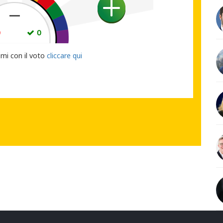
—
0
0
UO VOTO
emi con il voto
cliccare qui