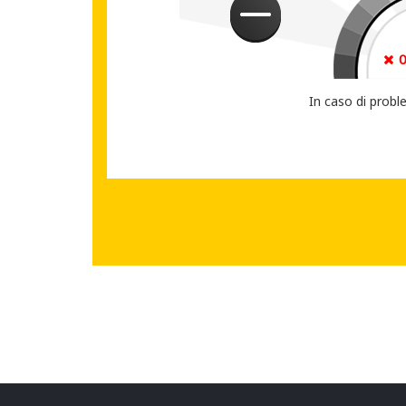
CONDIVIDI IL T
In caso di probl