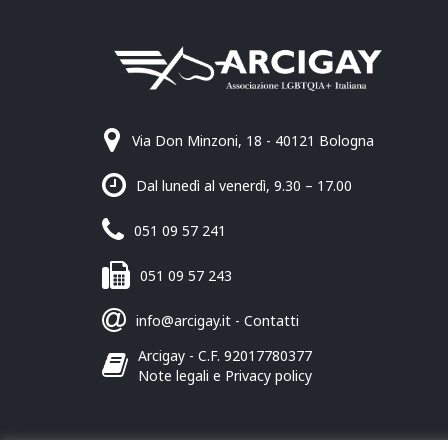
Via Don Minzoni, 18 - 40121 Bologna
Dal lunedì al venerdì, 9.30 – 17.00
051 09 57 241
051 09 57 243
info@arcigay.it
-
Contatti
Arcigay - C.F. 92017780377
Note legali e Privacy policy