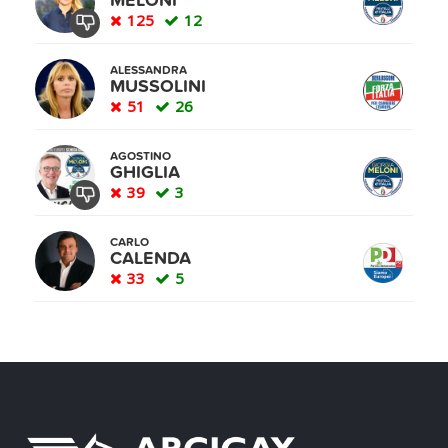
MELONI
125
12
ALESSANDRA
MUSSOLINI
51
26
AGOSTINO
GHIGLIA
39
3
CARLO
CALENDA
33
5