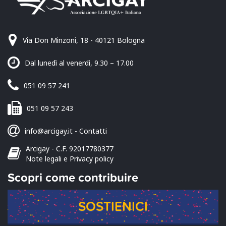
Via Don Minzoni, 18 - 40121 Bologna
Dal lunedì al venerdì, 9.30 – 17.00
051 09 57 241
051 09 57 243
info@arcigay.it
-
Contatti
Arcigay - C.F. 92017780377
Note legali e Privacy policy
Scopri come contribuire
SOSTIENICI