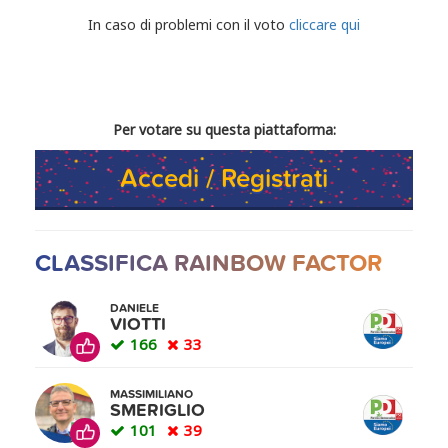
CONDIVIDI IL TUO VOTO
In caso di problemi con il voto
cliccare qui
Per votare su questa piattaforma:
Accedi / Registrati
CLASSIFICA RAINBOW FACTOR
DANIELE
VIOTTI
166
33
MASSIMILIANO
SMERIGLIO
101
39