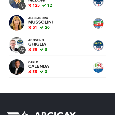
MELONI
125
12
ALESSANDRA
MUSSOLINI
51
26
AGOSTINO
GHIGLIA
39
3
CARLO
CALENDA
33
5