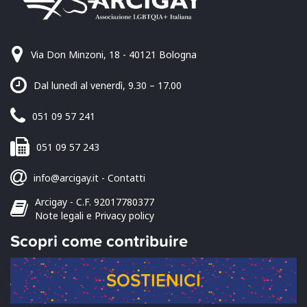
Via Don Minzoni, 18 - 40121 Bologna
Dal lunedì al venerdì, 9.30 – 17.00
051 09 57 241
051 09 57 243
info@arcigay.it
-
Contatti
Arcigay - C.F. 92017780377
Note legali e Privacy policy
Scopri come contribuire
SOSTIENICI