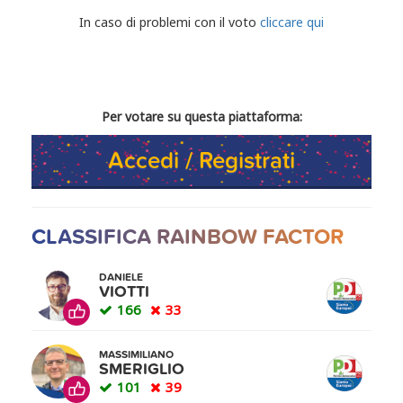
CONDIVIDI IL TUO VOTO
In caso di problemi con il voto
cliccare qui
Per votare su questa piattaforma:
Accedi / Registrati
CLASSIFICA RAINBOW FACTOR
DANIELE
VIOTTI
166
33
MASSIMILIANO
SMERIGLIO
101
39