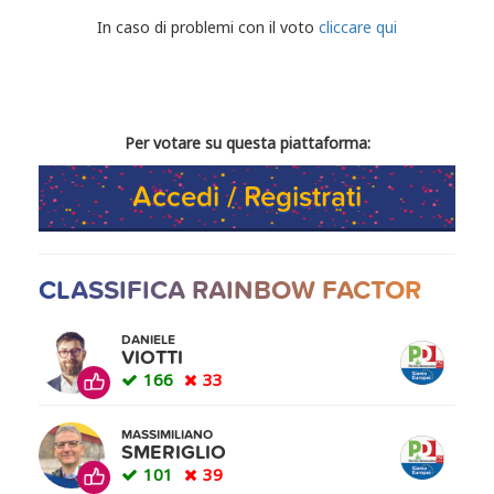
CONDIVIDI IL TUO VOTO
In caso di problemi con il voto
cliccare qui
Per votare su questa piattaforma:
Accedi / Registrati
CLASSIFICA RAINBOW FACTOR
DANIELE
VIOTTI
166
33
MASSIMILIANO
SMERIGLIO
101
39