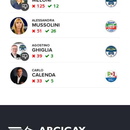
MELONI
125
12
ALESSANDRA
MUSSOLINI
51
26
AGOSTINO
GHIGLIA
39
3
CARLO
CALENDA
33
5