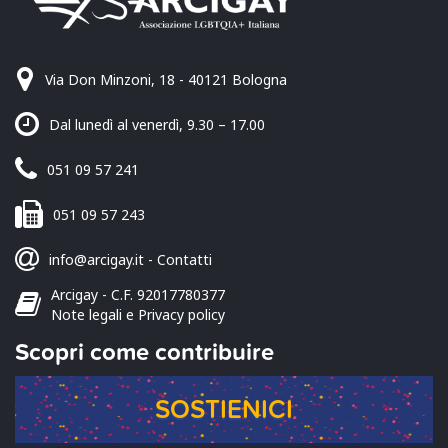
Via Don Minzoni, 18 - 40121 Bologna
Dal lunedì al venerdì, 9.30 – 17.00
051 09 57 241
051 09 57 243
info@arcigay.it
-
Contatti
Arcigay - C.F. 92017780377
Note legali e Privacy policy
Scopri come contribuire
SOSTIENICI