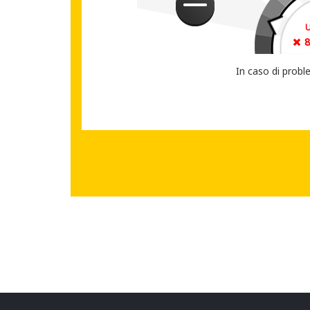
CONDIVIDI IL T
In caso di probl