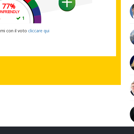
77
%
UNFRIENDLY
8
1
UO VOTO
emi con il voto
cliccare qui