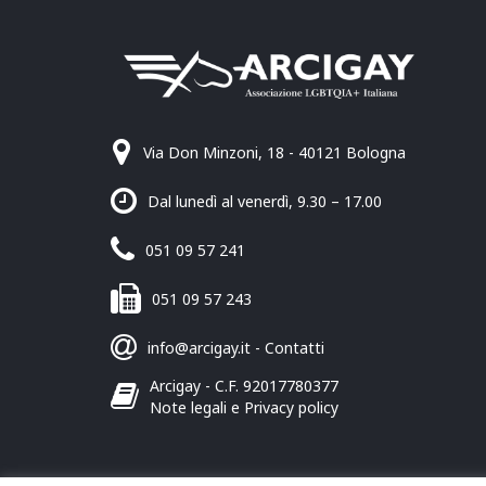
Via Don Minzoni, 18 - 40121 Bologna
Dal lunedì al venerdì, 9.30 – 17.00
051 09 57 241
051 09 57 243
info@arcigay.it
-
Contatti
Arcigay - C.F. 92017780377
Note legali e Privacy policy