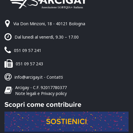
Via Don Minzoni, 18 - 40121 Bologna
Dal lunedì al venerdì, 9.30 – 17.00
051 09 57 241
051 09 57 243
info@arcigay.it
-
Contatti
Arcigay - C.F. 92017780377
Note legali e Privacy policy
Scopri come contribuire
SOSTIENICI