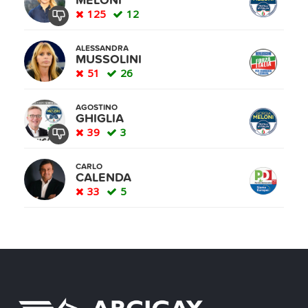
MELONI
125
12
ALESSANDRA
MUSSOLINI
51
26
AGOSTINO
GHIGLIA
39
3
CARLO
CALENDA
33
5