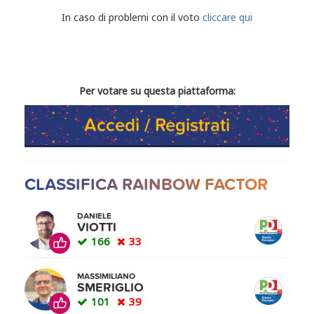
CONDIVIDI IL TUO VOTO
In caso di problemi con il voto
cliccare qui
Per votare su questa piattaforma:
Accedi / Registrati
CLASSIFICA RAINBOW FACTOR
DANIELE
VIOTTI
166
33
MASSIMILIANO
SMERIGLIO
101
39