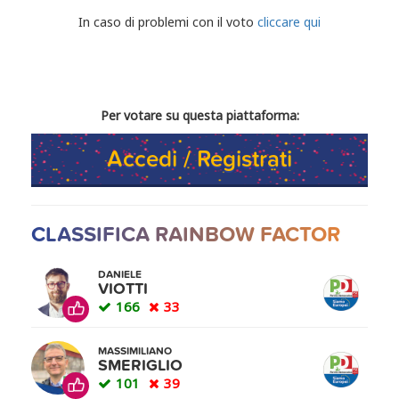
CONDIVIDI IL TUO VOTO
In caso di problemi con il voto
cliccare qui
Per votare su questa piattaforma:
Accedi / Registrati
CLASSIFICA RAINBOW FACTOR
DANIELE
VIOTTI
166
33
MASSIMILIANO
SMERIGLIO
101
39