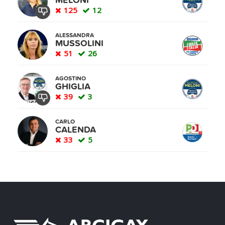
MELONI
125
12
ALESSANDRA
MUSSOLINI
51
26
AGOSTINO
GHIGLIA
39
3
CARLO
CALENDA
33
5