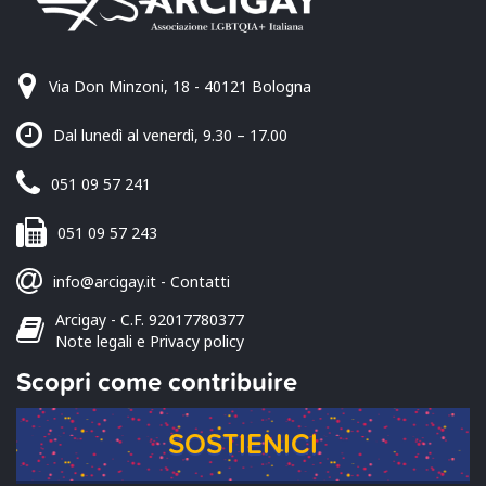
Via Don Minzoni, 18 - 40121 Bologna
Dal lunedì al venerdì, 9.30 – 17.00
051 09 57 241
051 09 57 243
info@arcigay.it
-
Contatti
Arcigay - C.F. 92017780377
Note legali e Privacy policy
Scopri come contribuire
SOSTIENICI