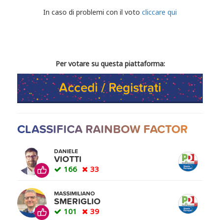
CONDIVIDI IL TUO VOTO
In caso di problemi con il voto
cliccare qui
Per votare su questa piattaforma:
Accedi / Registrati
CLASSIFICA RAINBOW FACTOR
DANIELE
VIOTTI
166
33
MASSIMILIANO
SMERIGLIO
101
39