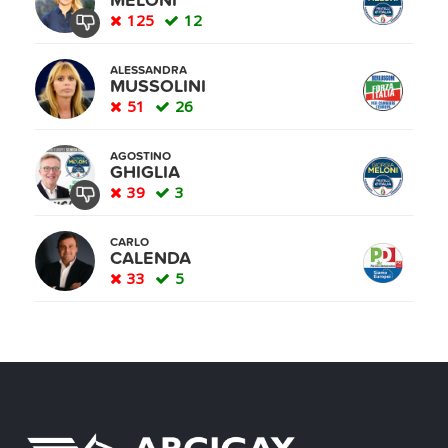
MELONI
125
12
ALESSANDRA
MUSSOLINI
51
26
AGOSTINO
GHIGLIA
39
3
CARLO
CALENDA
33
5