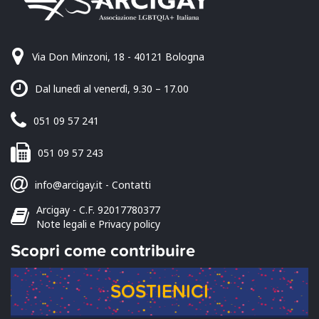
Via Don Minzoni, 18 - 40121 Bologna
Dal lunedì al venerdì, 9.30 – 17.00
051 09 57 241
051 09 57 243
info@arcigay.it
-
Contatti
Arcigay - C.F. 92017780377
Note legali e Privacy policy
Scopri come contribuire
SOSTIENICI