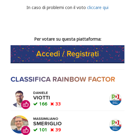
CONDIVIDI IL TUO VOTO
In caso di problemi con il voto
cliccare qui
Per votare su questa piattaforma:
Accedi / Registrati
CLASSIFICA RAINBOW FACTOR
DANIELE
VIOTTI
166
33
MASSIMILIANO
SMERIGLIO
101
39