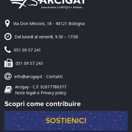
Via Don Minzoni, 18 - 40121 Bologna
Dal lunedì al venerdì, 9.30 – 17.00
051 09 57 241
051 09 57 243
info@arcigay.it
-
Contatti
Arcigay - C.F. 92017780377
Note legali e Privacy policy
Scopri come contribuire
SOSTIENICI