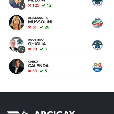
MELONI
125
12
ALESSANDRA
MUSSOLINI
51
26
AGOSTINO
GHIGLIA
39
3
CARLO
CALENDA
33
5