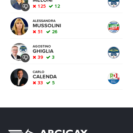
MELONI
125
12
ALESSANDRA
MUSSOLINI
51
26
AGOSTINO
GHIGLIA
39
3
CARLO
CALENDA
33
5