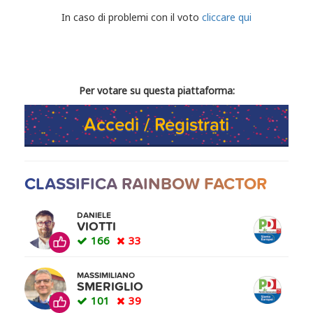
CONDIVIDI IL TUO VOTO
In caso di problemi con il voto
cliccare qui
Per votare su questa piattaforma:
Accedi / Registrati
CLASSIFICA RAINBOW FACTOR
DANIELE
VIOTTI
166
33
MASSIMILIANO
SMERIGLIO
101
39