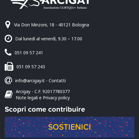
Via Don Minzoni, 18 - 40121 Bologna
Dal lunedì al venerdì, 9.30 – 17.00
051 09 57 241
051 09 57 243
info@arcigay.it
-
Contatti
Arcigay - C.F. 92017780377
Note legali e Privacy policy
Scopri come contribuire
SOSTIENICI