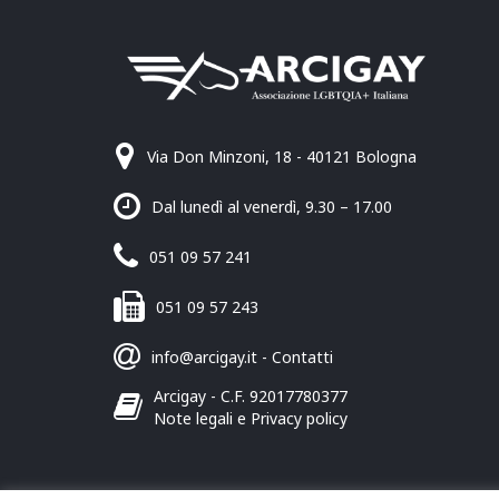
Via Don Minzoni, 18 - 40121 Bologna
Dal lunedì al venerdì, 9.30 – 17.00
051 09 57 241
051 09 57 243
info@arcigay.it
-
Contatti
Arcigay - C.F. 92017780377
Note legali e Privacy policy