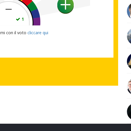
—
1
1
UO VOTO
emi con il voto
cliccare qui