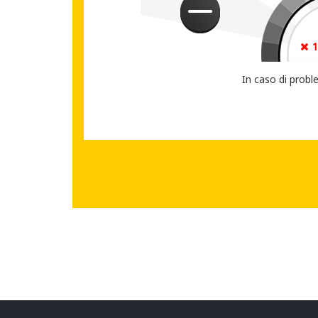
CONDIVIDI IL T
In caso di probl