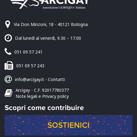
Via Don Minzoni, 18 - 40121 Bologna
Dal lunedì al venerdì, 9.30 – 17.00
051 09 57 241
051 09 57 243
info@arcigay.it
-
Contatti
Arcigay - C.F. 92017780377
Note legali e Privacy policy
Scopri come contribuire
SOSTIENICI