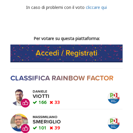
CONDIVIDI IL TUO VOTO
In caso di problemi con il voto
cliccare qui
Per votare su questa piattaforma:
Accedi / Registrati
CLASSIFICA RAINBOW FACTOR
DANIELE
VIOTTI
166
33
MASSIMILIANO
SMERIGLIO
101
39