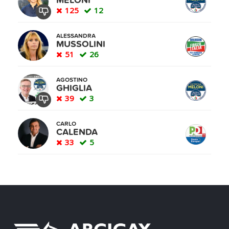
MELONI
125
12
ALESSANDRA
MUSSOLINI
51
26
AGOSTINO
GHIGLIA
39
3
CARLO
CALENDA
33
5