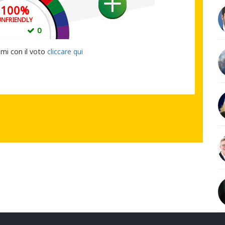
100
%
UNFRIENDLY
1
0
UO VOTO
emi con il voto
cliccare qui