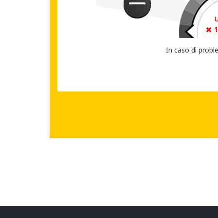
CONDIVIDI IL T
In caso di probl