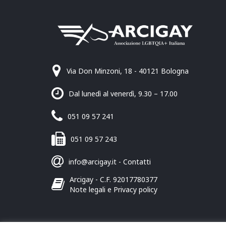
Via Don Minzoni, 18 - 40121 Bologna
Dal lunedì al venerdì, 9.30 – 17.00
051 09 57 241
051 09 57 243
info@arcigay.it
-
Contatti
Arcigay - C.F. 92017780377
Note legali e Privacy policy