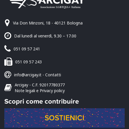
Via Don Minzoni, 18 - 40121 Bologna
Dal lunedì al venerdì, 9.30 – 17.00
051 09 57 241
051 09 57 243
info@arcigay.it
-
Contatti
Arcigay - C.F. 92017780377
Note legali e Privacy policy
Scopri come contribuire
SOSTIENICI