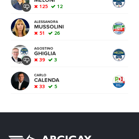
MELONI
125
12
ALESSANDRA
MUSSOLINI
51
26
AGOSTINO
GHIGLIA
39
3
CARLO
CALENDA
33
5