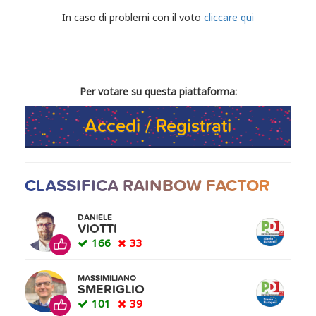
CONDIVIDI IL TUO VOTO
In caso di problemi con il voto
cliccare qui
Per votare su questa piattaforma:
Accedi / Registrati
CLASSIFICA RAINBOW FACTOR
DANIELE
VIOTTI
166
33
MASSIMILIANO
SMERIGLIO
101
39